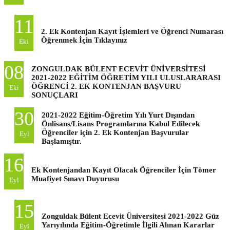
11
2. Ek Kontenjan Kayıt İşlemleri ve Öğrenci Numarası
Öğrenmek İçin Tıklayınız
Eki
08
ZONGULDAK BÜLENT ECEVİT ÜNİVERSİTESİ
2021-2022 EĞİTİM ÖĞRETİM YILI ULUSLARARASI
ÖĞRENCİ 2. EK KONTENJAN BAŞVURU
Eki
SONUÇLARI
30
2021-2022 Eğitim-Öğretim Yılı Yurt Dışından
Önlisans/Lisans Programlarına Kabul Edilecek
Öğrenciler için 2. Ek Kontenjan Başvurular
Eyl
Başlamıştır.
16
Ek Kontenjandan Kayıt Olacak Öğrenciler İçin Tömer
Muafiyet Sınavı Duyurusu
Eyl
15
Zonguldak Bülent Ecevit Üniversitesi 2021-2022 Güz
Yarıyılında Eğitim-Öğretimle İlgili Alınan Kararlar
Eyl