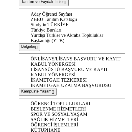
Tanıtım ve Faydalı Linler
Aday Öğrenci Sayfası
ZBEÜ Tanıtım Kataloğu
Study in TÜRKİYE
Türkiye Bursları
Yurtdışı Türkler ve Akraba Topluluklar
Başkanlığı (YTB)
Belgeler
ÖNLİSANS/LİSANS BAŞVURU VE KAYIT
KABUL YÖNERGESİ
LİSANSÜSTÜ BAŞVURU VE KAYIT
KABUL YÖNERGESİ
İKAMETGAH TEZKERESİ
İKAMETGAH UZATMA BAŞVURUSU
Kampüste Yaşam
ÖĞRENCİ TOPLULUKLARI
BESLENME HİZMETLERİ
SPOR VE SOSYAL YAŞAM
SAĞLIK HİZMETLERİ
ÖĞRENCİ İŞLEMLERİ
KÜTÜPHANE