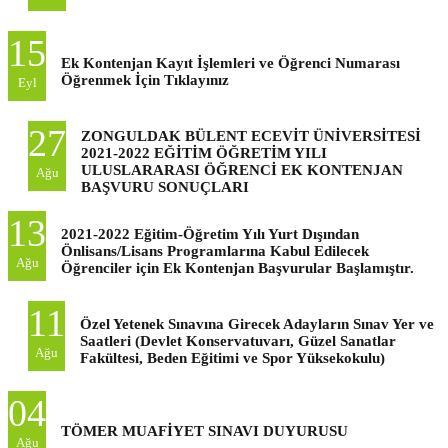
15
Ek Kontenjan Kayıt İşlemleri ve Öğrenci Numarası
Öğrenmek İçin Tıklayınız
Eyl
27
ZONGULDAK BÜLENT ECEVİT ÜNİVERSİTESİ
2021-2022 EĞİTİM ÖĞRETİM YILI
ULUSLARARASI ÖĞRENCİ EK KONTENJAN
Ağu
BAŞVURU SONUÇLARI
13
2021-2022 Eğitim-Öğretim Yılı Yurt Dışından
Önlisans/Lisans Programlarına Kabul Edilecek
Ağu
Öğrenciler için Ek Kontenjan Başvurular Başlamıştır.
11
Özel Yetenek Sınavına Girecek Adayların Sınav Yer ve
Saatleri (Devlet Konservatuvarı, Güzel Sanatlar
Ağu
Fakültesi, Beden Eğitimi ve Spor Yüksekokulu)
04
TÖMER MUAFİYET SINAVI DUYURUSU
Ağu