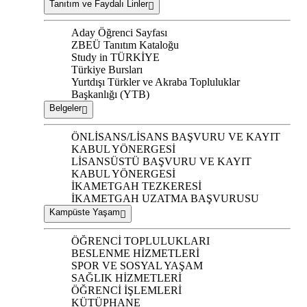
Tanıtım ve Faydalı Linler
Aday Öğrenci Sayfası
ZBEÜ Tanıtım Kataloğu
Study in TÜRKİYE
Türkiye Bursları
Yurtdışı Türkler ve Akraba Topluluklar
Başkanlığı (YTB)
Belgeler
ÖNLİSANS/LİSANS BAŞVURU VE KAYIT
KABUL YÖNERGESİ
LİSANSÜSTÜ BAŞVURU VE KAYIT
KABUL YÖNERGESİ
İKAMETGAH TEZKERESİ
İKAMETGAH UZATMA BAŞVURUSU
Kampüste Yaşam
ÖĞRENCİ TOPLULUKLARI
BESLENME HİZMETLERİ
SPOR VE SOSYAL YAŞAM
SAĞLIK HİZMETLERİ
ÖĞRENCİ İŞLEMLERİ
KÜTÜPHANE