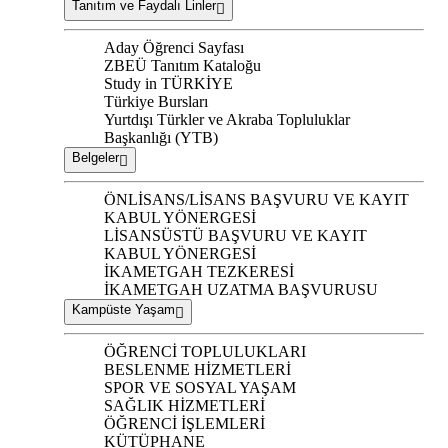
Tanıtım ve Faydalı Linler
Aday Öğrenci Sayfası
ZBEÜ Tanıtım Kataloğu
Study in TÜRKİYE
Türkiye Bursları
Yurtdışı Türkler ve Akraba Topluluklar
Başkanlığı (YTB)
Belgeler
ÖNLİSANS/LİSANS BAŞVURU VE KAYIT
KABUL YÖNERGESİ
LİSANSÜSTÜ BAŞVURU VE KAYIT
KABUL YÖNERGESİ
İKAMETGAH TEZKERESİ
İKAMETGAH UZATMA BAŞVURUSU
Kampüste Yaşam
ÖĞRENCİ TOPLULUKLARI
BESLENME HİZMETLERİ
SPOR VE SOSYAL YAŞAM
SAĞLIK HİZMETLERİ
ÖĞRENCİ İŞLEMLERİ
KÜTÜPHANE