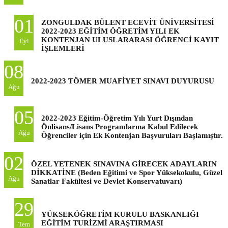
01
ZONGULDAK BÜLENT ECEVİT ÜNİVERSİTESİ
2022-2023 EĞİTİM ÖĞRETİM YILI EK
KONTENJAN ULUSLARARASI ÖĞRENCİ KAYIT
Eyl
İŞLEMLERİ
08
2022-2023 TÖMER MUAFİYET SINAVI DUYURUSU
Ağu
05
2022-2023 Eğitim-Öğretim Yılı Yurt Dışından
Önlisans/Lisans Programlarına Kabul Edilecek
Ağu
Öğrenciler için Ek Kontenjan Başvuruları Başlamıştır.
02
ÖZEL YETENEK SINAVINA GİRECEK ADAYLARIN
DİKKATİNE (Beden Eğitimi ve Spor Yüksekokulu, Güzel
Ağu
Sanatlar Fakültesi ve Devlet Konservatuvarı)
29
YÜKSEKÖĞRETİM KURULU BASKANLIĞI
EĞİTİM TURİZMİ ARAŞTIRMASI
Tem