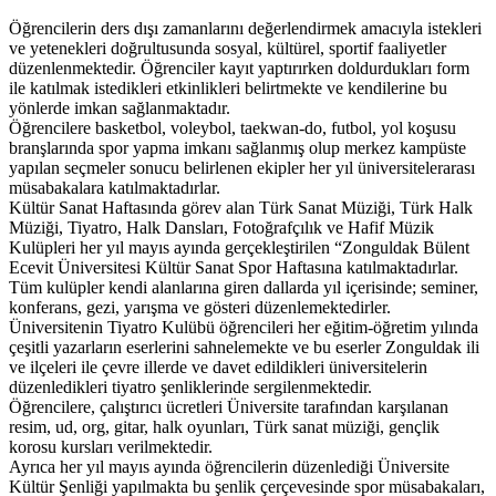
Öğrencilerin ders dışı zamanlarını değerlendirmek amacıyla istekleri
ve yetenekleri doğrultusunda sosyal, kültürel, sportif faaliyetler
düzenlenmektedir. Öğrenciler kayıt yaptırırken doldurdukları form
ile katılmak istedikleri etkinlikleri belirtmekte ve kendilerine bu
yönlerde imkan sağlanmaktadır.
Öğrencilere basketbol, voleybol, taekwan-do, futbol, yol koşusu
branşlarında spor yapma imkanı sağlanmış olup merkez kampüste
yapılan seçmeler sonucu belirlenen ekipler her yıl üniversitelerarası
müsabakalara katılmaktadırlar.
Kültür Sanat Haftasında görev alan Türk Sanat Müziği, Türk Halk
Müziği, Tiyatro, Halk Dansları, Fotoğrafçılık ve Hafif Müzik
Kulüpleri her yıl mayıs ayında gerçekleştirilen “Zonguldak Bülent
Ecevit Üniversitesi Kültür Sanat Spor Haftasına katılmaktadırlar.
Tüm kulüpler kendi alanlarına giren dallarda yıl içerisinde; seminer,
konferans, gezi, yarışma ve gösteri düzenlemektedirler.
Üniversitenin Tiyatro Kulübü öğrencileri her eğitim-öğretim yılında
çeşitli yazarların eserlerini sahnelemekte ve bu eserler Zonguldak ili
ve ilçeleri ile çevre illerde ve davet edildikleri üniversitelerin
düzenledikleri tiyatro şenliklerinde sergilenmektedir.
Öğrencilere, çalıştırıcı ücretleri Üniversite tarafından karşılanan
resim, ud, org, gitar, halk oyunları, Türk sanat müziği, gençlik
korosu kursları verilmektedir.
Ayrıca her yıl mayıs ayında öğrencilerin düzenlediği Üniversite
Kültür Şenliği yapılmakta bu şenlik çerçevesinde spor müsabakaları,