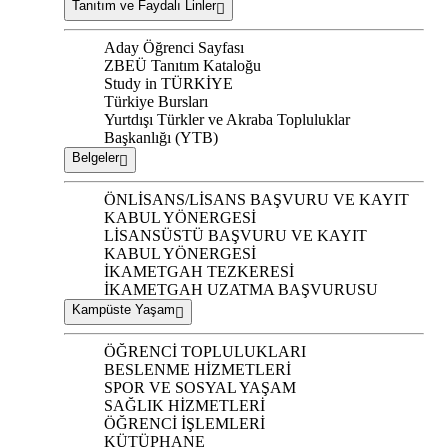
Tanıtım ve Faydalı Linler
Aday Öğrenci Sayfası
ZBEÜ Tanıtım Kataloğu
Study in TÜRKİYE
Türkiye Bursları
Yurtdışı Türkler ve Akraba Topluluklar
Başkanlığı (YTB)
Belgeler
ÖNLİSANS/LİSANS BAŞVURU VE KAYIT
KABUL YÖNERGESİ
LİSANSÜSTÜ BAŞVURU VE KAYIT
KABUL YÖNERGESİ
İKAMETGAH TEZKERESİ
İKAMETGAH UZATMA BAŞVURUSU
Kampüste Yaşam
ÖĞRENCİ TOPLULUKLARI
BESLENME HİZMETLERİ
SPOR VE SOSYAL YAŞAM
SAĞLIK HİZMETLERİ
ÖĞRENCİ İŞLEMLERİ
KÜTÜPHANE